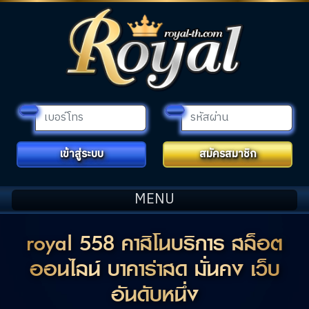
เข้าสู่ระบบ
สมัครสมาชิก
MENU
royal 558 คาสิโนบริการ สล็อต
ออนไลน์ บาคาร่าสด มั่นคง เว็บ
อันดับหนึ่ง