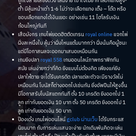
ถูกใจสายเสี่ยงดวง เล่นง่าย เข้าใจไม่ยาก เลือกแทงสูง-
ต่ำ มีลุ้นหน้าเต๋า 1-6 ไม่ว่าจะเลือกแทง เต็ง – โต๊ด หรือ
ชอบเลือกแทงได้เงินเยอะ อย่างเช่น 11 ไฮโลรับเงิน
ก้อนใหญ่ทันที
เสือมังกร เกมไพ่ยอดฮิตติดเทรน
royal online
แจกไพ่
ฝั่งละหนึ่งใบ ลุ้นว่าฝั่งไหนแต้มมากกว่า ฝั่งนั่นคือผู้ชนะ
แต่มีโอกาสผลจะออกมาเสมอเหมือนกัน
เกมยิงปลา
royal 558
เกมออนไลน์ภาพกราฟิกทัน
สมัย เล่นง่ายกว่าที่คิด ยิงแบบไม่ต้องคิด เพียงแค่ยิง
ปลาให้ตาย จะได้รับเครดิต ปลาแต่ละตัวจะมีรางวัลไม่
เหมือนกัน โบนัสก็ต่างออกไปเช่นกัน ยิ่งอัพปืนให้สูงขึ้น
มีโอกาสรับโบนัสแตกทันที ตั้ง 10 เครดิต ยิงออกไป 1
ลูก เท่ากับยอดเงิน 10 บาท ตั้ง 50 เครดิต ยิงออกไป 1
ลูก เท่ากับยอดเงิน 50 บาท
ป๊องเด้ง เกมไพ่ออนไลน์
gclub ผ่านเว็บ
ได้รับกระแส
นิยมมาก กับการเล่นแสนจะง่าย นักเดิมพันคิดจะเล่น