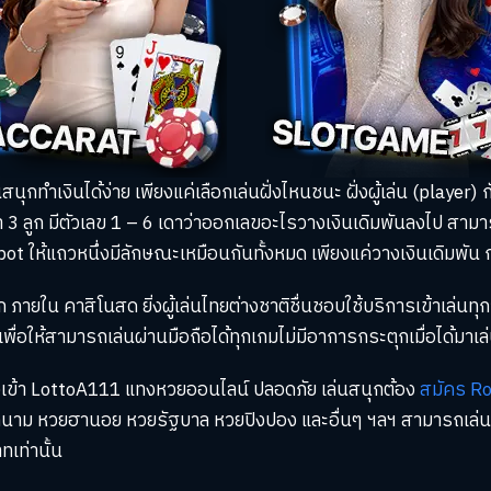
นสนุกทำเงินได้ง่าย เพียงแค่เลือกเล่นฝั่งไหนชนะ ฝั่งผู้เล่น (player)
 3 ลูก มีตัวเลข 1 – 6 เดาว่าออกเลขอะไรวางเงินเดิมพันลงไป สามารถ แ
pot ให้แถวหนึ่งมีลักษณะเหมือนกันทั้งหมด เพียงแค่วางเงินเดิมพัน 
ก ภายใน คาสิโนสด ยิ่งผู้เล่นไทยต่างชาติชื่นชอบใช้บริการเข้าเล่น
้น เพื่อให้สามารถเล่นผ่านมือถือได้ทุกเกมไม่มีอาการกระตุกเมื่อได้มาเล
 ทางเข้า LottoA111 แทงหวยออนไลน์ ปลอดภัย เล่นสนุกต้อง
สมัคร R
ียดนาม หวยฮานอย หวยรัฐบาล หวยปิงปอง และอื่นๆ ฯลฯ สามารถเล่นแ
ทเท่านั้น