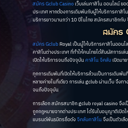
สมัคร Gclub Casino
เว็บเล่นคาสิโน ออนไลน์ ยอ
ประเทศ หากต้องการเดิมพันกับผู้ให้บริการคาสิโนส
บริการยาวนานกว่า 10 ปีในไทย สมัครสมาชิกกับ จี
สมัคร 
สมัคร Gclub
Royal เป็นผู้ให้บริการคาสิโนออนไ
คาสิโนต่างประเทศ ที่ทำให้คนไทยได้สัมผัสการเล่
เปิดให้บริการจนถึงปัจจุบัน
คาสิโน จีคลับ
เปิดมาย
ทุกการเดิมพันที่เปิดให้บริการล้วนเป็นการเดิมพันที
หลายค่ายในที่เดียว การเล่น gclub ผ่านเว็บ จึงทาง
จนถึงปัจจุบัน
การเลือก สมัครสมาชิก gclub royal casino จึงเป็น
ถูกกฏหมายจากต่างประเทศ ได้รับใบอนุญาติเปิดให้
แบรนด์พันธมิตรชื่อดัง
จีคลับคาสิโน
จึงเป็นตัวเล