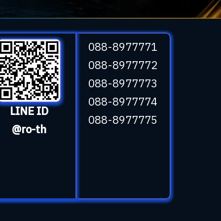
088-897777
1
088-897777
2
088-897777
3
088-897777
4
LINE ID
088-897777
5
@ro-th