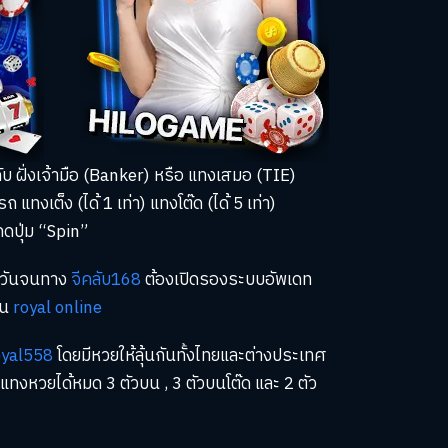
 กับ ฝั่งเจ้ามือ (Banker) หรือ แทงเสมอ (TIE)
ทงเต็ง (ได้ 1 เท่า) แทงโต๊ด (ได้ 5 เท่า)
กดปุ่ม “Spin”
ทุกวันจนทาง
จีคลับ168
ต้องเปิดรองระบบอัพเดท
่น
royal online
oyal558
โดยมีหวยให้ลุ้นกันทั้งไทยและต่างประเทศ
ทงหวยได้หมด 3 ตัวบน , 3 ตัวบนโต๊ด และ 2 ตัว