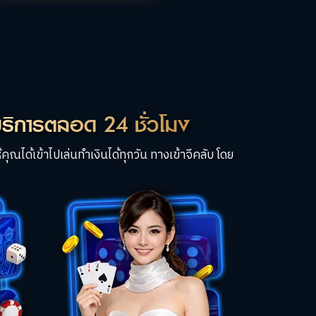
บริการตลอด 24 ชั่วโมง
ได้เข้าไปเล่นทำเงินได้ทุกวัน ทางเข้าจีคลับ โดย