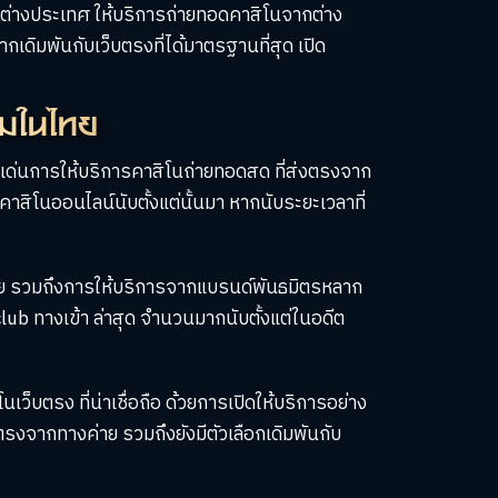
ากต่างประเทศ ให้บริการถ่ายทอดคาสิโนจากต่าง
กเดิมพันกับเว็บตรงที่ได้มาตรฐานที่สุด เปิด
ยมในไทย
ุดเด่นการให้บริการคาสิโนถ่ายทอดสด ที่ส่งตรงจาก
่นคาสิโนออนไลน์นับตั้งแต่นั้นมา หากนับระยะเวลาที่
าย รวมถึงการให้บริการจากแบรนด์พันธมิตรหลาก
gclub ทางเข้า ล่าสุด จำนวนมากนับตั้งแต่ในอดีต
เว็บตรง ที่น่าเชื่อถือ ด้วยการเปิดให้บริการอย่าง
รงจากทางค่าย รวมถึงยังมีตัวเลือกเดิมพันกับ