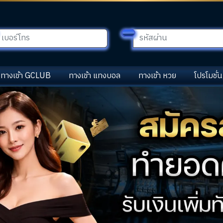
ทางเข้า GCLUB
ทางเข้า แทงบอล
ทางเข้า หวย
โปรโมชั่น