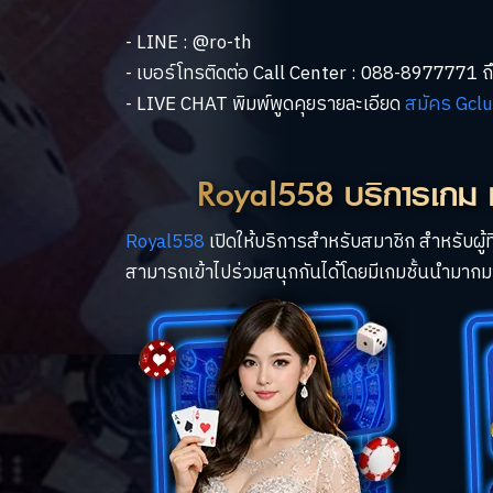
- LINE : @ro-th
- เบอร์โทรติดต่อ Call Center : 088-8977771 ถ
- LIVE CHAT พิมพ์พูดคุยรายละเอียด
สมัคร Gcl
Royal558 บริการเกม ท
Royal558
เปิดให้บริการสำหรับสมาชิก สำหรับผู้
สามารถเข้าไปร่วมสนุกกันได้โดยมีเกมชั้นนำมากมา