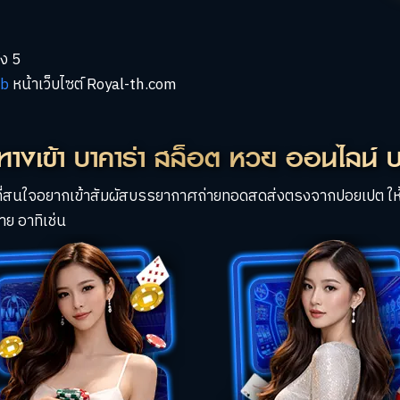
ึง 5
ub
หน้าเว็บไซต์ Royal-th.com
างเข้า บาคาร่า สล็อต หวย ออนไลน์ 
ที่สนใจอยากเข้าสัมผัสบรรยากาศถ่ายทอดสดส่งตรงจากปอยเปต ให้คุณ
ย อาทิเช่น