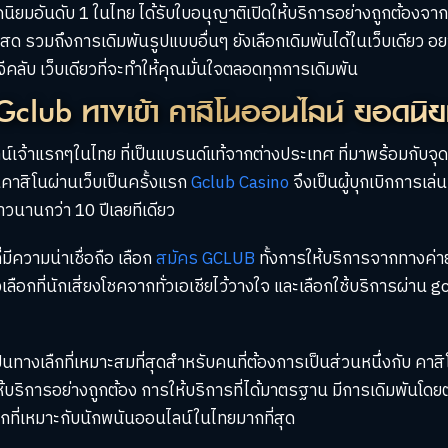
ดนิยมอันดับ 1 ในไทย ได้รับใบอนุญาติเปิดให้บริการอย่างถูกต้องจ
ด รวมถึงการเดิมพันรูปแบบอื่นๆ ยังเลือกเดิมพันได้ในเว็บเดียว อยา
คลับ เว็บเดียวที่จะทำให้คุณมั่นใจตลอดทุกการเดิมพัน
Gclub ทางเข้า คาสิโนออนไลน์ ยอดนิ
ลน์เจ้าแรกๆในไทย ที่เป็นแบรนด์แท้จากต่างประเทศ ที่มาพร้อมกับจ
นคาสิโนผ่านเว็บเป็นครั้งแรก
Gclub Casino
จึงเป็นผู้บุกเบิกการเล
าวนานกว่า 10 ปีเลยทีเดียว
่มีความน่าเชื่อถือ เลือก
สมัคร GCLUB
ทั้งการให้บริการจากทางค่
เลือกที่นักเสี่ยงโชคจากทั่วเอเชียไว้วางใจ และเลือกใช้บริการผ่าน 
ทางเลืกที่เหมาะสมที่สุดสำหรับคนที่ต้องการเป็นส่วนหนึ่งกับ คาสิโน
บริการอย่างถูกต้อง การให้บริการที่ได้มาตรฐาน มีการเดิมพันโดยต
ือกที่เหมาะกับนักพนันออนไลน์ในไทยมากที่สุด