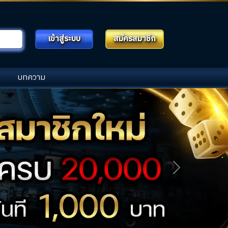
เข้าสู่ระบบ
สมัครสมาชิก
บทความ
Next