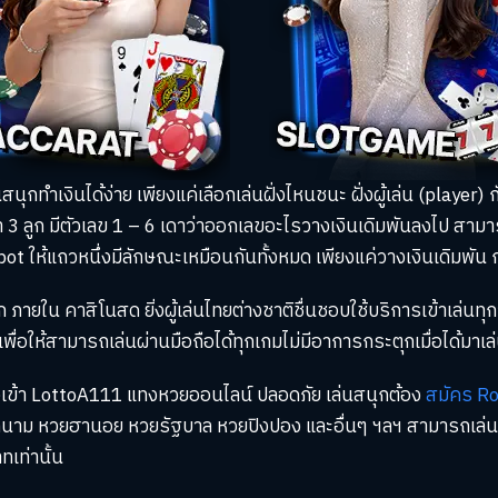
นสนุกทำเงินได้ง่าย เพียงแค่เลือกเล่นฝั่งไหนชนะ ฝั่งผู้เล่น (player)
 3 ลูก มีตัวเลข 1 – 6 เดาว่าออกเลขอะไรวางเงินเดิมพันลงไป สามารถ แ
pot ให้แถวหนึ่งมีลักษณะเหมือนกันทั้งหมด เพียงแค่วางเงินเดิมพัน 
ก ภายใน คาสิโนสด ยิ่งผู้เล่นไทยต่างชาติชื่นชอบใช้บริการเข้าเล่น
้น เพื่อให้สามารถเล่นผ่านมือถือได้ทุกเกมไม่มีอาการกระตุกเมื่อได้มาเล
 ทางเข้า LottoA111 แทงหวยออนไลน์ ปลอดภัย เล่นสนุกต้อง
สมัคร R
ียดนาม หวยฮานอย หวยรัฐบาล หวยปิงปอง และอื่นๆ ฯลฯ สามารถเล่นแ
ทเท่านั้น