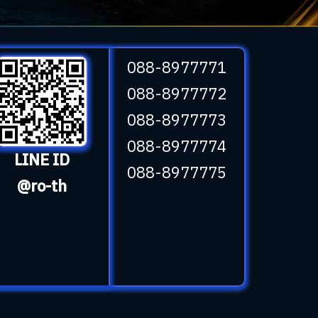
088-897777
1
088-897777
2
088-897777
3
088-897777
4
LINE ID
088-897777
5
@ro-th