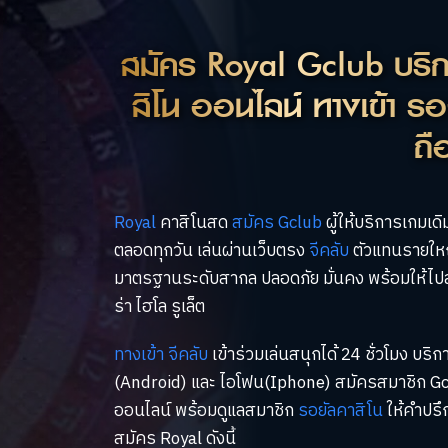
สมัคร Royal Gclub บริกา
สิโน ออนไลน์ ทางเข้า รอ
ถื
Royal
คาสิโนสด
สมัคร Gclub
ผู้ให้บริการเกมเด
ตลอดทุกวัน เล่นผ่านเว็บตรง
จีคลับ
ตัวแทนรายใหญ่
มาตรฐานระดับสากล ปลอดภัย มั่นคง พร้อมให้ไป
ร่า ไฮโล รูเล็ต
ทางเข้า จีคลับ
เข้าร่วมเล่นสนุกได้ 24 ชั่วโมง บร
(Android) และ ไอโฟน(Iphone) สมัครสมาชิก Gcl
ออนไลน์ พร้อมดูแลสมาชิก
รอยัลคาสิโน
ให้คำปรึ
สมัคร Royal ดังนี้