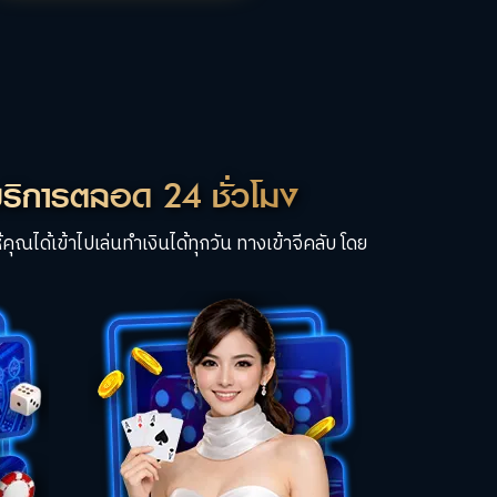
บริการตลอด 24 ชั่วโมง
ได้เข้าไปเล่นทำเงินได้ทุกวัน ทางเข้าจีคลับ โดย