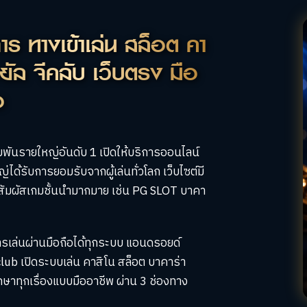
ร ทางเข้าเล่น สล็อต คา
ยัล จีคลับ เว็บตรง มือ
อ
ิมพันรายใหญ่อันดับ 1 เปิดให้บริการออนไลน์
ได้รับการยอมรับจากผู้เล่นทั่วโลก เว็บไซต์มี
สัมผัสเกมชั้นนำมากมาย เช่น PG SLOT บาคา
ิการเล่นผ่านมือถือได้ทุกระบบ แอนดรอยด์
ub เปิดระบบเล่น คาสิโน สล็อต บาคาร่า
กษาทุกเรื่องแบบมืออาชีพ ผ่าน 3 ช่องทาง