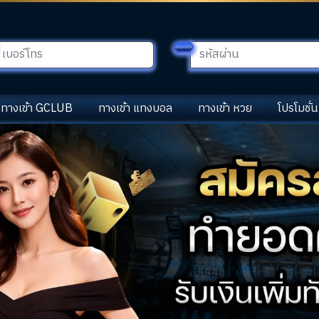
ทางเข้า GCLUB
ทางเข้า แทงบอล
ทางเข้า หวย
โปรโมชั่น