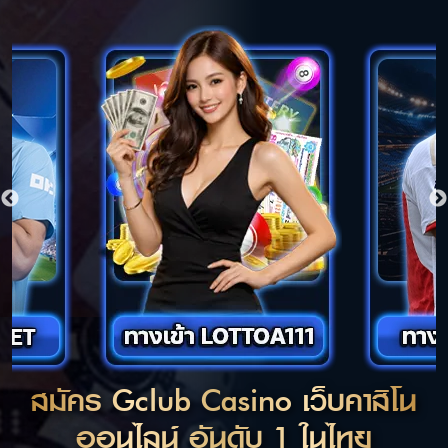
สมัคร Gclub Casino เว็บคาสิโน
ออนไลน์ อันดับ 1 ในไทย