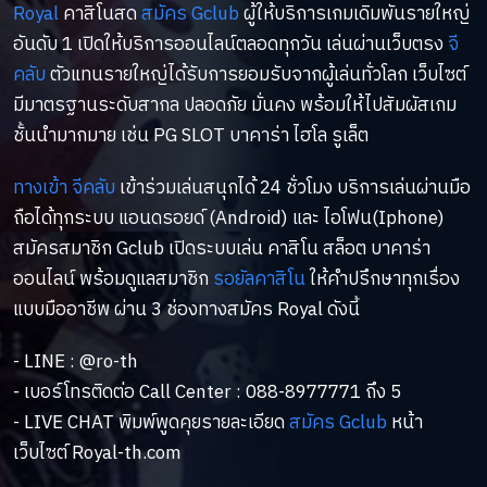
Royal
คาสิโนสด
สมัคร Gclub
ผู้ให้บริการเกมเดิมพันรายใหญ่
อันดับ 1 เปิดให้บริการออนไลน์ตลอดทุกวัน เล่นผ่านเว็บตรง
จี
คลับ
ตัวแทนรายใหญ่ได้รับการยอมรับจากผู้เล่นทั่วโลก เว็บไซต์
มีมาตรฐานระดับสากล ปลอดภัย มั่นคง พร้อมให้ไปสัมผัสเกม
ชั้นนำมากมาย เช่น PG SLOT บาคาร่า ไฮโล รูเล็ต
ทางเข้า จีคลับ
เข้าร่วมเล่นสนุกได้ 24 ชั่วโมง บริการเล่นผ่านมือ
ถือได้ทุกระบบ แอนดรอยด์ (Android) และ ไอโฟน(Iphone)
สมัครสมาชิก Gclub เปิดระบบเล่น คาสิโน สล็อต บาคาร่า
ออนไลน์ พร้อมดูแลสมาชิก
รอยัลคาสิโน
ให้คำปรึกษาทุกเรื่อง
แบบมืออาชีพ ผ่าน 3 ช่องทางสมัคร Royal ดังนี้
- LINE : @ro-th
- เบอร์โทรติดต่อ Call Center : 088-8977771 ถึง 5
- LIVE CHAT พิมพ์พูดคุยรายละเอียด
สมัคร Gclub
หน้า
เว็บไซต์ Royal-th.com