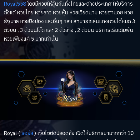
Royal558
โดยมีหวยให้ลุ้นกันทั้งไทยและต่างประเทศ ให้บริการ
ตั้งแต่ หวยไทย หวยลาว หวยหุ้น หวยเวียดนาม หวยฮานอย หวย
รัฐบาล หวยปิงปอง และอื่นๆ ฯลฯ สามารถเล่นแทงหวยได้หมด 3
ตัวบน , 3 ตัวบนโต๊ด และ 2 ตัวล่าง , 2 ตัวบน บริการเริ่มเดิมพัน
หวยเพียงแค่ 5 บาทเท่านั้น
Royal (
รอยัล
) เว็บไซต์ดีปลอดภัย เปิดให้บริการมามากกว่า 10