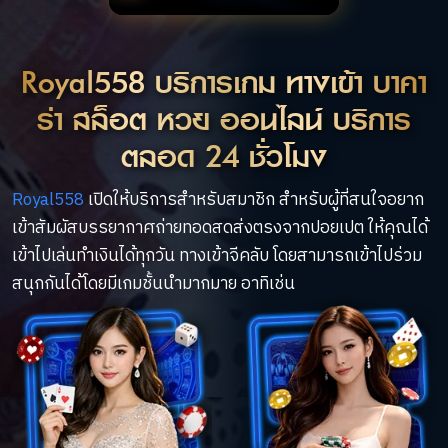
Royal558 บริการเกม ทางเข้า บาคา
ร่า สล็อต หวย ออนไลน์ บริการ
ตลอด 24 ชั่วโมง
Royal558
เปิดให้บริการสำหรับสมาชิก สำหรับผู้ที่สนใจอยาก
เข้าสัมผัสบรรยากาศถ่ายทอดสดส่งตรงจากปอยเปต ให้คุณได้
เข้าไปเล่นทำเงินได้ทุกวัน ทางเข้าจีคลับ โดยสามารถเข้าไปร่วม
สนุกกันได้โดยมีเกมชั้นนำมากมาย อาทิเช่น