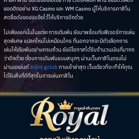
ค่ายคาสิโน ชื่อดังของเอเชีย ทาง เว็บจีคลับคาสิโน ยังมีตัวเลือก
ยอดฮิตอย่าง XG Casino และ WM Casino ผู้ให้บริการคาสิโน
สดชื่อดังของเอเชียไว้ให้บริการอีกด้วย
ไม่เพียงแค่นั้นในแต่ละการเดิมพัน ยังมาพร้อมกับฟีเจอร์การเล่น
สุดพิเศษ แปลกใหม่ไม่เหมือนใคร ที่นอกจากจะมีตัวเลือกการ
เล่นให้เดิมพันอย่างครบถ้วน ยังมีโอกาสได้รับจำนวนเงินที่มากก
ว่าอีกด้วย ต้องการเดิมพันแบบสนุกๆ ผ่านเว็บคาสิโนตรงไม่
ผ่านเอเย่นต์
สมัคร gclub
ทางเข้าล่าสุด เว็บเดียวที่จะทำให้คุณ
ได้รับสิ่งที่ดีที่สุดในการเล่นคาสิโน