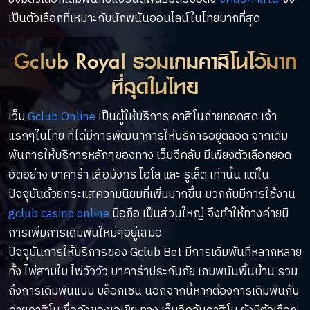
เป็นตัวเลือกที่เหมาะกับนักพนันออนไลน์ในไทยมากที่สุด
Gclub Royal รวมเกมคาสิโนไว้มาก
ที่สุดในไทย
เว็บ
Gclub Online
เป็นผู้ให้บริการ คาสิโนถ่ายทอดสด เจ้า
แรกๆในไทย ที่ได้มีการพัฒนาการให้บริการอยู่ตลอด จากเดิม
พันการให้บริการหลักๆของทาง เว็บจีคลับ มีเพียงตัวเลือกยอด
ฮิตอย่าง บาคาร่า เสือมังกร ไฮโล และ รูเล็ต เท่านั้น แต่ใน
ปัจจุบันด้วยกระแสความนิยมที่เพิ่มมากขึ้น บวกกับมีการใช้งาน
gclub casino online
มือถือ เป็นส่วนใหญ่ จึงทำให้ทางค่ายมี
การเพิ่มการเดิมพันใหม่ๆอยู่เสมอ
ปัจจุบันการให้บริการของ Gclub Bet มีการเดิมพันที่หลากหลาย
ทั้ง ไพ่สามใบ ไพ่วัววัว บาคาร่าประกันภัย เกมพนันพื้นบ้าน รวม
ถึงการเดิมพันแบบ บล็อกเชน นอกจากนี้หากต้องการเดิมพันกับ