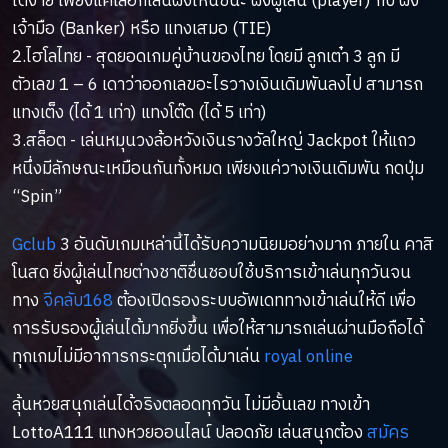
ได้ง่าย เพียงแค่เลือกเล่นฝั่งไหนชนะ ฝั่งผู้เล่น (player) กับ ฝั่ง
เจ้ามือ (Banker) หรือ แทงเสมอ (TIE)
2.ไฮโลไทย - สุดยอดเกมคู่บ้านของไทย โดยมี ลูกเต๋า 3 ลูก มี
ตัวเลข 1 – 6 เดาว่าออกเลขอะไรวางเงินเดิมพันลงไป สามารถ
แทงเต็ง (ได้ 1 เท่า) แทงโต๊ด (ได้ 5 เท่า)
3.สล็อต - เล่นหมุนวงล้อหวังเงินรางวัลใหญ่ Jackpot ให้แถว
หนึ่งมีลักษณะเหมือนกันทั้งหมด เพียงแค่วางเงินเดิมพัน กดปุ่ม
“Spin”
Gclub
3 อันดับเกมเหล่านี้ได้รับความนิยมอย่างมาก ภายใน คาสิ
โนสด ยิ่งผู้เล่นไทยต่างชาติชื่นชอบใช้บริการเข้าเล่นทุกวันจน
ทาง
จีคลับ168
ต้องเปิดรองระบบอัพเดททางเข้าเล่นให้ดี เพื่อ
การรับรองผู้เล่นได้มากยิ่งขึ้น เพื่อให้สามารถเล่นผ่านมือถือได้
ทุกเกมไม่มีอาการกระตุกเมื่อได้มาเล่น
royal online
ลุ้นหวยสนุกเล่นได้จริงตลอดทุกวัน ไม่มีอั้นเลข ทางเข้า
LottoA111 แทงหวยออนไลน์ ปลอดภัย เล่นสนุกต้อง
สมัคร