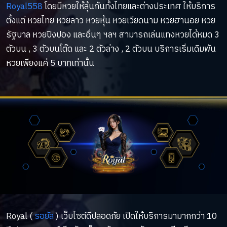
Royal558
โดยมีหวยให้ลุ้นกันทั้งไทยและต่างประเทศ ให้บริการ
ตั้งแต่ หวยไทย หวยลาว หวยหุ้น หวยเวียดนาม หวยฮานอย หวย
รัฐบาล หวยปิงปอง และอื่นๆ ฯลฯ สามารถเล่นแทงหวยได้หมด 3
ตัวบน , 3 ตัวบนโต๊ด และ 2 ตัวล่าง , 2 ตัวบน บริการเริ่มเดิมพัน
หวยเพียงแค่ 5 บาทเท่านั้น
Royal (
รอยัล
) เว็บไซต์ดีปลอดภัย เปิดให้บริการมามากกว่า 10