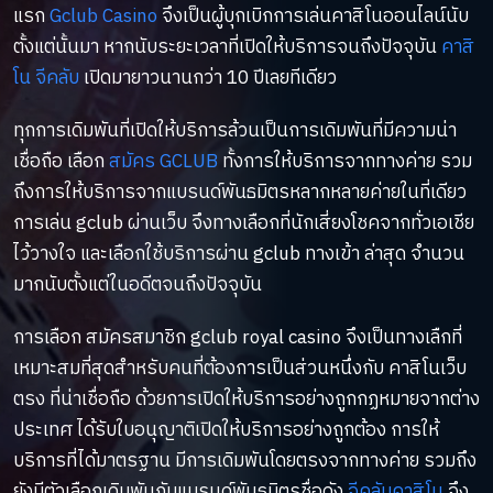
แรก
Gclub Casino
จึงเป็นผู้บุกเบิกการเล่นคาสิโนออนไลน์นับ
ตั้งแต่นั้นมา หากนับระยะเวลาที่เปิดให้บริการจนถึงปัจจุบัน
คาสิ
โน จีคลับ
เปิดมายาวนานกว่า 10 ปีเลยทีเดียว
ทุกการเดิมพันที่เปิดให้บริการล้วนเป็นการเดิมพันที่มีความน่า
เชื่อถือ เลือก
สมัคร GCLUB
ทั้งการให้บริการจากทางค่าย รวม
ถึงการให้บริการจากแบรนด์พันธมิตรหลากหลายค่ายในที่เดียว
การเล่น gclub ผ่านเว็บ จึงทางเลือกที่นักเสี่ยงโชคจากทั่วเอเชีย
ไว้วางใจ และเลือกใช้บริการผ่าน gclub ทางเข้า ล่าสุด จำนวน
มากนับตั้งแต่ในอดีตจนถึงปัจจุบัน
การเลือก สมัครสมาชิก gclub royal casino จึงเป็นทางเลืกที่
เหมาะสมที่สุดสำหรับคนที่ต้องการเป็นส่วนหนึ่งกับ คาสิโนเว็บ
ตรง ที่น่าเชื่อถือ ด้วยการเปิดให้บริการอย่างถูกกฏหมายจากต่าง
ประเทศ ได้รับใบอนุญาติเปิดให้บริการอย่างถูกต้อง การให้
บริการที่ได้มาตรฐาน มีการเดิมพันโดยตรงจากทางค่าย รวมถึง
ยังมีตัวเลือกเดิมพันกับแบรนด์พันธมิตรชื่อดัง
จีคลับคาสิโน
จึง