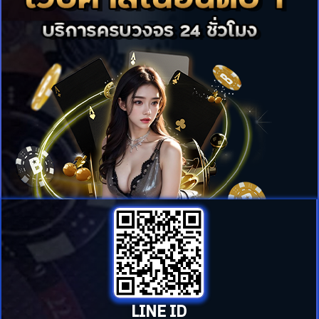
LINE ID