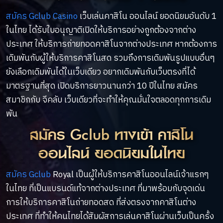
สมัคร Gclub Casino
เว็บเล่นคาสิโน ออนไลน์ ยอดนิยมอันดับ 1
ในไทย ได้รับใบอนุญาติเปิดให้บริการอย่างถูกต้องจากต่าง
ประเทศ ให้บริการถ่ายทอดคาสิโนจากต่างประเทศ หากต้องการ
เดิมพันกับผู้ให้บริการคาสิโนสด รวมถึงการเดิมพันรูปแบบอื่นๆ
ยังเลือกเดิมพันได้ในเว็บเดียว อยากเดิมพันกับเว็บตรงที่ได้
มาตรฐานที่สุด เปิดบริการยาวนานกว่า 10 ปีในไทย สมัคร
สมาชิกกับ จีคลับ เว็บเดียวที่จะทำให้คุณมั่นใจตลอดทุกการเดิม
พัน
สมัคร Gclub ทางเข้า คาสิโน
ออนไลน์ ยอดนิยมในไทย
สมัคร Gclub
Royal เป็นผู้ให้บริการคาสิโนออนไลน์เจ้าแรกๆ
ในไทย ที่เป็นแบรนด์แท้จากต่างประเทศ ที่มาพร้อมกับจุดเด่น
การให้บริการคาสิโนถ่ายทอดสด ที่ส่งตรงจากคาสิโนต่าง
ประเทศ ที่ทำให้คนไทยได้สัมผัสการเล่นคาสิโนผ่านเว็บเป็นครั้ง