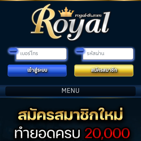
เข้าสู่ระบบ
สมัครสมาชิก
MENU