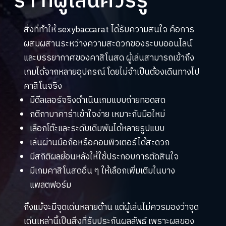
ร่า ที่ผู้เล่นควรรู้
สิ่งที่ทำให้ sexybaccarat ได้รับความสนใจ คือการ
ผสมผสานระหว่างความสะดวกของระบบออนไลน์
และบรรยากาศของคาสิโนสด ผู้เล่นสามารถเข้าถึง
เกมได้จากหลายอุปกรณ์ โดยไม่จำเป็นต้องเดินทางไป
คาสิโนจริง
มีดีลเลอร์จริงดำเนินเกมแบบถ่ายทอดสด
กติกาบาคาร่าเข้าใจง่าย เหมาะกับมือใหม่
เลือกโต๊ะและระดับเดิมพันได้หลายรูปแบบ
เล่นผ่านมือถือหรือคอมพิวเตอร์ได้สะดวก
มีสถิติผลย้อนหลังให้ใช้ประกอบการตัดสินใจ
มีเกมคาสิโนสดอื่น ๆ ให้เลือกเพิ่มเติมในบาง
แพลตฟอร์ม
ถึงแม้จะมีจุดเด่นหลายด้าน แต่ผู้เล่นไม่ควรมองว่าจุด
เด่นเหล่านี้เป็นสิ่งที่รับประกันผลลัพธ์ เพราะผลของ