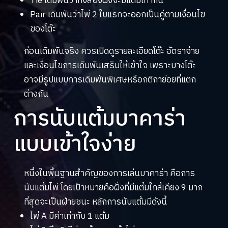
Tie เดิมพันว่าทั้งสองฝั่งจะมีแต้มเท่ากัน
Pair เดิมพันว่าไพ่ 2 ใบแรกจะออกเป็นคู่ตามเงื่อนไข
ของโต๊ะ
ก่อนเดิมพันจริง ควรเปิดดูรายละเอียดโต๊ะ อัตราจ่าย
และเงื่อนไขการเดิมพันเสริมให้เข้าใจ เพราะบางโต๊ะ
อาจมีรูปแบบการเดิมพันพิเศษหรือกติกาย่อยที่แตก
ต่างกัน
การนับแต้มบาคาร่า
แบบเข้าใจง่าย
หนึ่งในพื้นฐานสำคัญของการเล่นบาคาร่า คือการ
นับแต้มไพ่ โดยเป้าหมายคือฝั่งที่มีแต้มใกล้เคียง 9 มาก
ที่สุดจะเป็นฝ่ายชนะ หลักการนับแต้มมีดังนี้
ไพ่ A มีค่าเท่ากับ 1 แต้ม