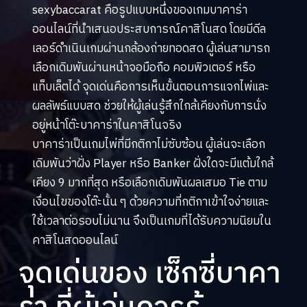
sexybaccarat คือรูปแบบหนึ่งของเกมบาคาร่า
ออนไลน์ที่นำเสนอประสบการณ์คาสิโนสด โดยมีดีล
เลอร์ดำเนินเกมผ่านกล้องถ่ายทอดสด ผู้เล่นสามารถ
เลือกเดิมพันผ่านหน้าจอมือถือ คอมพิวเตอร์ หรือ
แท็บเล็ตได้ จุดเด่นคือการเห็นขั้นตอนการแจกไพ่และ
ผลลัพธ์แบบสด ช่วยให้ผู้เล่นรู้สึกใกล้เคียงกับการนั่ง
อยู่หน้าโต๊ะบาคาร่าในคาสิโนจริง
บาคาร่าเป็นเกมไพ่ที่มีกติกาไม่ซับซ้อน ผู้เล่นจะเลือก
เดิมพันว่าฝั่ง Player หรือ Banker ฝั่งใดจะมีแต้มใกล้
เคียง 9 มากที่สุด หรือเลือกเดิมพันผลเสมอ Tie ตาม
เงื่อนไขของโต๊ะนั้น ๆ ด้วยความที่กติกาเข้าใจง่ายและ
ใช้เวลาต่อรอบไม่นาน จึงเป็นเกมที่ได้รับความนิยมใน
คาสิโนสดออนไลน์
จุดเด่นของ เซ็กซี่บาคา