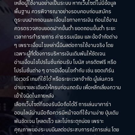
เหลือผู้ใช้งานอย่างเป็นระบบ หากเว็บไซต์ไม่มีข้อมูล
พื้นฐาน ควรพิจารณาอย่างรอบคอบก่อนสมัคร
ดูระบบฝากถอนและเงื่อนไขทางการเงิน ก่อนใช้งาน
ควรตรวจสอบยอดฝากขั้นต่ำ ยอดถอนขั้นต่ำ ระยะ
เวลาการทำรายการ ค่าธรรมเนียม และข้อจำกัดต่าง
ๆ เพราะเงื่อนไขเหล่านี้มีผลต่อการใช้งานจริง โดย
เฉพาะผู้ที่ต้องการบริหารเงินเดิมพันให้ชัดเจน
อ่านเงื่อนไขโปรโมชั่นก่อนรับ โบนัส เครดิตฟรี หรือ
โปรโมชั่นต่าง ๆ อาจมีเงื่อนไขกำกับ เช่น ยอดเทิร์น
โอเวอร์ เกมที่ใช้ได้ หรือระยะเวลาจำกัด ผู้เล่นควร
อ่านรายละเอียดให้ครบก่อนกดรับ เพื่อหลีกเลี่ยงความ
เข้าใจผิดในภายหลัง
เลือกเว็บไซต์ที่รองรับมือถือได้ดี การเล่นบาคาร่า
ออนไลน์ผ่านมือถือควรมีหน้าจอที่ใช้งานง่าย ปุ่มเดิม
พันชัดเจน โหลดเร็ว และไม่กระตุกบ่อย เพราะ
คุณภาพของระบบมีผลต่อประสบการณ์การเล่น โดย