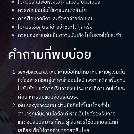
ไม่ควรเล่นเพื่อหวังเอาคืนเมื่อเสียต่อเนื่อง
ควรพักเมื่อเริ่มใช้อารมณ์ตัดสินใจ
ควรศึกษากติกาและอัตราจ่ายก่อนเล่น
ไม่ควรเชื่อสูตรที่อ้างว่าชนะได้ทุกครั้ง
ควรมองการเล่นเป็นความบันเทิง ไม่ใช่รายได้ประจำ
คำถามที่พบบ่อย
sexybaccarat เหมาะกับมือใหม่ไหม เหมาะกับผู้เริ่มต้น
ที่ต้องการเรียนรู้บาคาร่าออนไลน์ เพราะกติกาพื้นฐาน
ไม่ซับซ้อน แต่ควรเริ่มจากงบประมาณที่ควบคุมได้ และ
ศึกษาการนับแต้มก่อนเล่นจริง
เล่น sexybaccarat ผ่านมือถือได้ไหม โดยทั่วไป
สามารถเล่นผ่านมือถือได้ หากเว็บไซต์รองรับการ
แสดงผลบนสมาร์ทโฟน ผู้เล่นควรใช้อินเทอร์เน็ตที่
เสถียรเพื่อให้การถ่ายทอดสดลื่นไหล