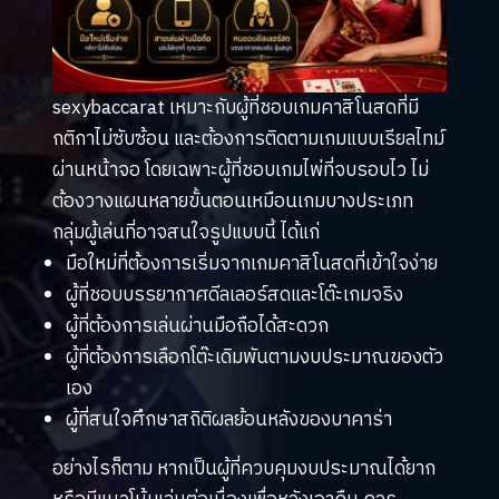
sexybaccarat เหมาะกับผู้ที่ชอบเกมคาสิโนสดที่มี
กติกาไม่ซับซ้อน และต้องการติดตามเกมแบบเรียลไทม์
ผ่านหน้าจอ โดยเฉพาะผู้ที่ชอบเกมไพ่ที่จบรอบไว ไม่
ต้องวางแผนหลายขั้นตอนเหมือนเกมบางประเภท
กลุ่มผู้เล่นที่อาจสนใจรูปแบบนี้ ได้แก่
มือใหม่ที่ต้องการเริ่มจากเกมคาสิโนสดที่เข้าใจง่าย
ผู้ที่ชอบบรรยากาศดีลเลอร์สดและโต๊ะเกมจริง
ผู้ที่ต้องการเล่นผ่านมือถือได้สะดวก
ผู้ที่ต้องการเลือกโต๊ะเดิมพันตามงบประมาณของตัว
เอง
ผู้ที่สนใจศึกษาสถิติผลย้อนหลังของบาคาร่า
อย่างไรก็ตาม หากเป็นผู้ที่ควบคุมงบประมาณได้ยาก