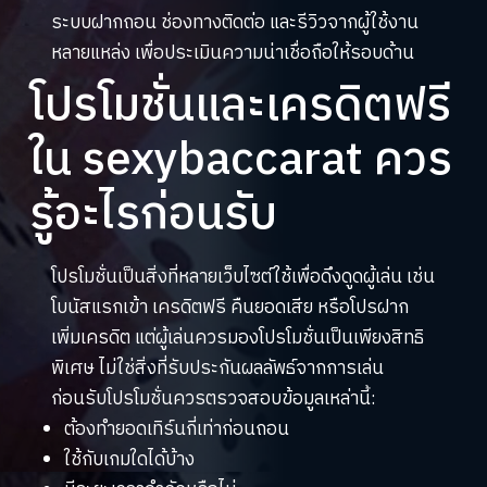
ระบบฝากถอน ช่องทางติดต่อ และรีวิวจากผู้ใช้งาน
หลายแหล่ง เพื่อประเมินความน่าเชื่อถือให้รอบด้าน
โปรโมชั่นและเครดิตฟรี
ใน sexybaccarat ควร
รู้อะไรก่อนรับ
โปรโมชั่นเป็นสิ่งที่หลายเว็บไซต์ใช้เพื่อดึงดูดผู้เล่น เช่น
โบนัสแรกเข้า เครดิตฟรี คืนยอดเสีย หรือโปรฝาก
เพิ่มเครดิต แต่ผู้เล่นควรมองโปรโมชั่นเป็นเพียงสิทธิ
พิเศษ ไม่ใช่สิ่งที่รับประกันผลลัพธ์จากการเล่น
ก่อนรับโปรโมชั่นควรตรวจสอบข้อมูลเหล่านี้:
ต้องทำยอดเทิร์นกี่เท่าก่อนถอน
ใช้กับเกมใดได้บ้าง