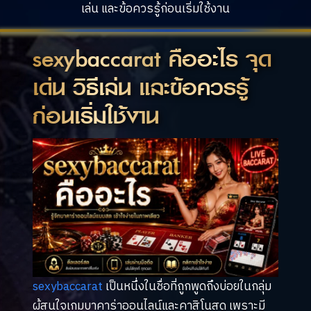
เล่น และข้อควรรู้ก่อนเริ่มใช้งาน
sexybaccarat คืออะไร จุด
เด่น วิธีเล่น และข้อควรรู้
ก่อนเริ่มใช้งาน
sexybaccarat
เป็นหนึ่งในชื่อที่ถูกพูดถึงบ่อยในกลุ่ม
ผู้สนใจเกมบาคาร่าออนไลน์และคาสิโนสด เพราะมี