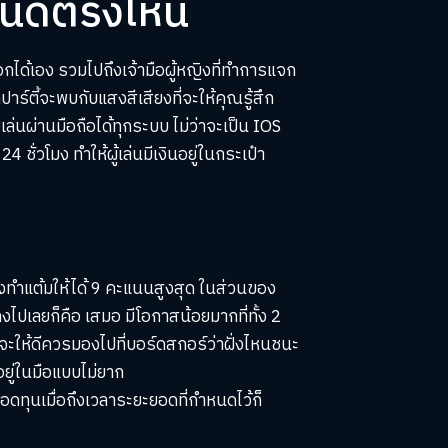
มันดีตรงไหน
ลือกได้เอง รวมไปถึงเจ้ามือผู้หญิงที่ทำการแจก
ร์ตี้จะพบกับแสงสีเสียงที่จะให้คุณรู้สึก
ล่นผ่านมือถือได้ทุกระบบ ไม่ว่าจะเป็น IOS
ั่วโมง ทำให้ผู้เล่นมีเงินอยู่ในกระเป๋า
้องทำแต้มให้ได้ 9 คะแนนสูงสุด ในส่วนของ
ลงไปเลยก็คือ เสมอ มีโอกาสน้อยมากที่ทั้ง 2
่ถ้าจะให้ดีควรมองไปที่บอร์ดสกอร์ว่าฝั่งไหนชนะ
อยู่ในมือแบบไม่ยาก
ดทุนเมื่อถึงเวลาระยะยอดที่กำหนดไว้ก็