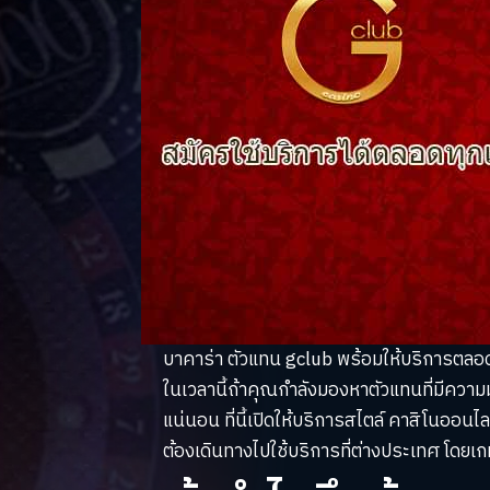
บาคาร่า ตัวแทน gclub พร้อมให้บริการตลอด
ในเวลานี้ถ้าคุณกำลังมองหาตัวแทนที่มีความม
แน่นอน ที่นี้เปิดให้บริการสไตล์ คาสิโนออนไลน
ต้องเดินทางไปใช้บริการที่ต่างประเทศ โดยเก