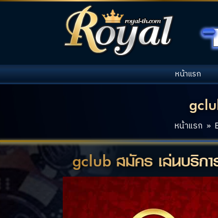
หน้าแรก
gclu
หน้าแรก
»
gclub สมัคร เล่นบริการ