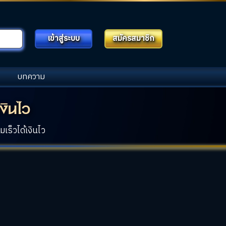
เข้าสู่ระบบ
สมัครสมาชิก
บทความ
งินไว
เร็วได้เงินไว