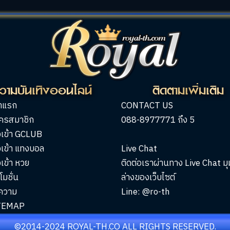
วามบันเทิงออนไลน์
ติดตามเพิ่มเติม
าแรก
CONTACT US
ครสมาชิก
088-8977771 ถึง 5
เข้า GCLUB
เข้า แทงบอล
Live Chat
เข้า หวย
ติดต่อเราผ่านทาง Live Chat ม
โมชั่น
ล่างของเว็บไซต์
ความ
Line: @ro-th
TEMAP
©2014-2024
ROYAL-TH.CO
ALL RIGHTS RESERVED.