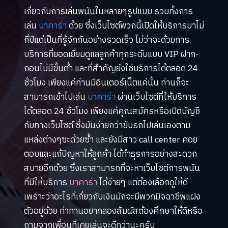
เกี่ยวกับการเล่นพนันในหลายๆรูปแบบ รวมทั้งการ
เล่น
บาคาร่า
ด้วย ซึ่งเว็บไซต์พวกนี้เปิดให้บริการมาไม่
กี่ปีแต่เป็นที่รู้จักกันอย่างรวดเร็ว ไม่ว่าจะด้วยการ
บริการที่ยอดเยี่ยมดูแลลูกค้าทุกระดับแบบ VIP ฝาก-
ถอนไม่มีขั้นต่ำ และที่สำคัญยังใช่บริการได้ตลอด 24
ชั่วโมง เพียงแค่ท่านมีอินเตอร์เน็ตแค่นั้น ท่านก็จะ
สามารถเข้าไปเล่น
บาคาร่า
ผ่านเว็บไซต์ที่ให้บริการ
ได้ตลอด 24 ชั่วโมง เพียงแค่คุณสมัครหรือเปิดบัญชี
กับทางเว็บไซต์ ซึ่งมันง่ายกว่าขับรถไปเล่นเองตาม
แหล่งต่างๆซะด้วยซ้ำ และยังมีสาว call center คอย
ตอบและแก้ปัญหาให้ลูกค้า ได้ทำธุรการอย่างสะดวก
สบายอีกด้วย ซึ่งเราสามารถที่จะหาเว็บไซต์การพนัน
ที่มีให้บริการ
บาคาร่า
ได้ง่ายๆ แต่ต้องเลือกดูให้ดี
เพราะว่าอะไรที่เกี่ยวกับเงินมักจะมีพวกมิจฉาชีพแฝง
ตัวอยู่ด้วย ท่าทานอยากลองสัมผัสต้องศึกษาให้ดีหรือ
ถามจากเพื่อนที่เคยเล่นจะดีกว่านะครับ