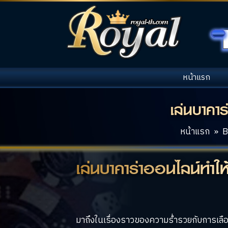
หน้าแรก
เล่นบาคาร
หน้าแรก
»
B
เล่นบาคาร่าออนไลน์ทำให้
มาถึงในเรื่องราวของความร่ำรวยกับการเลือก