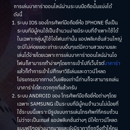
การเล่นบาคาร่าออนไลน์ผ่านระบบมือถือนั้นแบ่งได้
ดังนี้
ระบบ IOS ของโทรศัพท์มือถือยี่ห้อ IPHONE ซึ่งเป็น
ระบบที่มีผู้คนใช้เป็นจำนวนง่ายมีระบบที่จำเพาะใช้ได้
ในเฉพาะกลุ่มผู้ใช้ไอโฟนเท่านั้น แอปพลิเคชั่นส่วนใหญ่
จะมีไม่ค่อยเยอะเท่าระบบอื่นๆแต่มีความสวยงามและ
เล่นได้ง่ายโดยเฉพาะการเล่นบาคาร่าออนไลน์ผ่านไอ
โฟนก็สามารถทำง่ายๆโดยการเข้าไปที่เว็บไซต์
บาคาร่า
แล้วก็ทำการเข้าไปศึกษาวิธีเล่นและดาวน์โหลด
โปรแกรมจากทางเว็บเพียงเท่านี้ท่านก็จะสามารถเล่น
บาคาร่าได้สะดวกทุกที่แล้วครับ
ระบบ ANDROID ของ โทรศัพท์มือถือยี่ห้อต่างๆโดย
เฉพาะ SAMSUNG เป็นระบบที่มีผู้คนจำนวนไม่น้อยที่
ใช้ระบบนี้เพราะมีรูปแบบการเล่นโทรศัพท์ที่ครบถ้วน
ไม่ว่าจะเป็นเกมส์ แอปพลิเคชั่นต่างๆ มีให้ดาวน์โหลด
แบบฟรีๆอย่างมากมายและยังมีราคาที่ถูกจึงทำให้คน