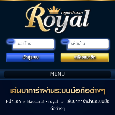
เข้าสู่ระบบ
สมัครสมาชิก
MENU
เล่นบาคาร่าผ่านระบบมือถือต่างๆ
หน้าแรก
»
Baccarat
•
royal
» เล่นบาคาร่าผ่านระบบมือ
ถือต่างๆ