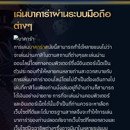
เล่นบาคาร่าผ่านระบบมือถือ
ต่างๆ
การเล่น
บาคาร่า
สมัยนี้สามารถทำได้หลายแบบไม่ว่า
จะเล่นผ่านคาสิโนตามสถานที่ต่างๆและเล่นผ่าน
ออนไลน์โดยทางคอมพิวเตอร์ซึ่งมีอินเตอร์เน็ตเป็น
ตัวประกอบทำให้หลายคนหลายท่านสะดวกสบายกับ
การเล่นบาคาร่าออนไลน์โดยไม่จำเป็นต้องเดินทางไป
เล่นที่คาสิโนเพียงท่านนั่งเล่นอยู่ที่บ้านท่านก็สามารถ
ได้เงินอย่างง่ายดาย การที่จะเล่นผ่านคอมพิวเตอร์
และอินเตอร์เน็ตได้นั้นจำเป็นที่ท่านควรจะหาเลือก
เว็บไซต์ที่ดีและได้มาตรฐานสากลจึงจะทำให้การเล่น
บาคาร่าของท่านปลอดภัยจากเว็บไซต์ที่หลอกลวงและ
เว็บไซต์มิจฉาชีพต่างๆซึ่งอาจมีมาในหลายรูปแบบ