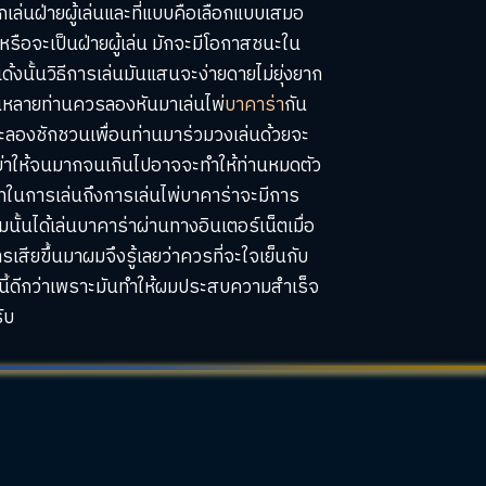
ือกเล่นฝ่ายผู้เล่นและที่แบบคือเลือกแบบเสมอ
อหรือจะเป็นฝ่ายผู้เล่น มักจะมีโอกาสชนะใน
ด้งนั้นวิธีการเล่นมันแสนจะง่ายดายไม่ยุ่งยาก
คนหลายท่านควรลองหันมาเล่นไพ่
บาคาร่า
กัน
ะลองชักชวนเพื่อนท่านมาร่วมวงเล่นด้วยจะ
ย่าให้จนมากจนเกินไปอาจจะทำให้ท่านหมดตัว
าทในการเล่นถึงการเล่นไพ่บาคาร่าจะมีการ
นั้นได้เล่นบาคาร่าผ่านทางอินเตอร์เน็ตเมื่อ
ารเสียขึ้นมาผมจึงรู้เลยว่าควรที่จะใจเย็นกับ
บนี้ดีกว่าเพราะมันทำให้ผมประสบความสำเร็จ
ับ