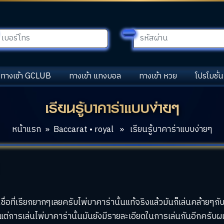
ทางเข้า GCLUB
ทางเข้า แทงบอล
ทางเข้า หวย
โปรโมชั่น
เรียนรู้บาคาร่าแบบง่ายๆ
หน้าแรก
»
Baccarat
•
royal
» เรียนรู้บาคาร่าแบบง่ายๆ
นชื่อที่เรียกยากๆเลยครับไพ่บาคาร่านั้นแท้จริงแล้วมันก็เล่นคล้ายๆก
ับแต่การเล่นไพ่บาคาร่านั้นมันยังมีรายละเอียดในการเล่นกันอีกครับ