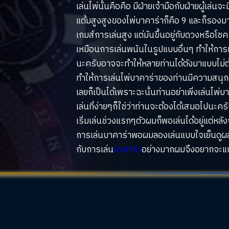
เล่นไพ่นั้นคือคือ มีฝ่ายเจ้ามือกับฝ่ายผู้เล
แต้มสูงสูงของไพ่บาคาร่าก็คือ 9 และก็รองมาต
เกมส์การเล่นสูง แต่มันขึ้นอยู่กับดวงหรือโชค
เหมือนการเล่นพนันในรูปแบบอื่นๆ ทำให้การ
นะครับอาจจะทำให้หลายท่านได้ตังมาแบบไม่ต
ทำให้การเล่นไพ่บาคาร่าของท่านมีความสนุ
เลยก็เป็นได้เพราะฉะนั้นท่านอย่าเพิ่งเล่น
เล่นที่ง่ายๆก็ใช่ว่าท่านจะต้องได้เสมอไปนะค
เริ่มเล่นช่วงแรกๆตัวผมก็พอเล่นได้อยู่แต่หลัง
การเล่นบาคาร่าพอผมลองเล่นแบบใจเย็นดูผลท
กับการเล่น
บาคาร่า
อย่างมากผมจึงอยากจะแนะ