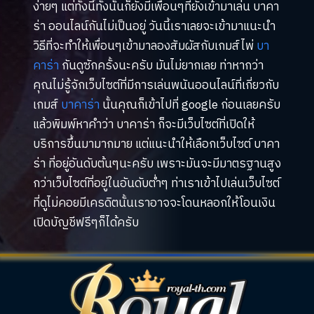
ง่ายๆ แต่ทั้งนี้ทั้งนั้นก็ยังมีเพื่อนๆที่ยังเข้ามาเล่น บาคา
ร่า ออนไลน์กันไม่เป็นอยู่ วันนี้เราเลยจะเข้ามาแนะนำ
วิธีที่จะทำให้เพื่อนๆเข้ามาลองสัมผัสกับเกมส์ไพ่
บา
คาร่า
กันดูซักครั้งนะครับ มันไม่ยากเลย ท่าหากว่า
คุณไม่รู้จักเว็บไซต์ที่มีการเล่นพนันออนไลน์ที่เกี่ยวกับ
เกมส์
บาคาร่า
นั้นคุณก็เข้าไปที่ google ก่อนเลยครับ
แล้วพิมพ์หาคำว่า บาคาร่า ก็จะมีเว็บไซต์ที่เปิดให้
บริการขึ้นมามากมาย แต่แนะนำให้เลือกเว็บไซต์ บาคา
ร่า ที่อยู่อันดับต้นๆนะครับ เพราะมันจะมีมาตรฐานสูง
กว่าเว็บไซต์ที่อยู่ในอันดับต่ำๆ ท่าเราเข้าไปเล่นเว็บไซต์
ที่ดูไม่คอยมีเครดิตนั้นเราอาจจะโดนหลอกให้โอนเงิน
เปิดบัญชีฟรีๆก็ได้ครับ