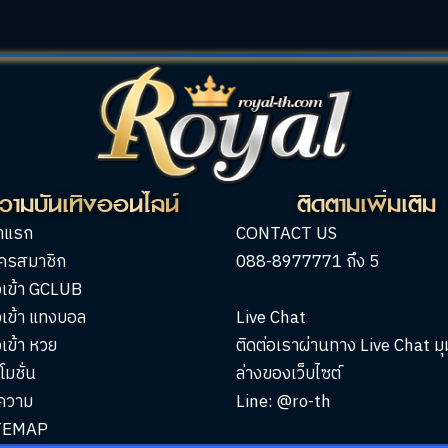
วามบันเทิงออนไลน์
ติดตามเพิ่มเติม
าแรก
CONTACT US
ครสมาชิก
088-8977771 ถึง 5
เข้า GCLUB
เข้า แทงบอล
Live Chat
เข้า หวย
ติดต่อเราผ่านทาง Live Chat ม
โมชั่น
ล่างของเว็บไซต์
ความ
Line: @ro-th
TEMAP