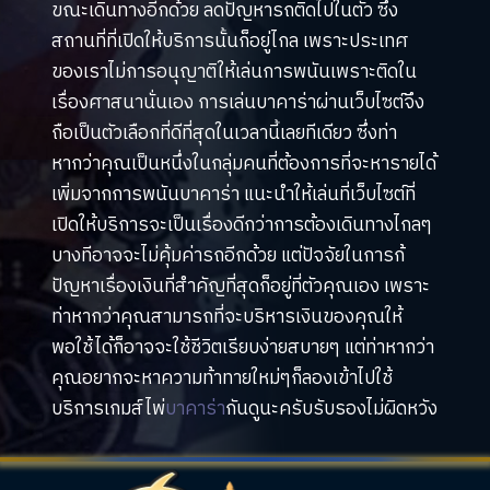
ขณะเดินทางอีกด้วย ลดปัญหารถติดไปในตัว ซึ่ง
สถานที่ที่เปิดให้บริการนั้นก็อยู่ไกล เพราะประเทศ
ของเราไม่การอนุญาติให้เล่นการพนันเพราะติดใน
เรื่องศาสนานั่นเอง การเล่นบาคาร่าผ่านเว็บไซต์จึง
ถือเป็นตัวเลือกที่ดีที่สุดในเวลานี้เลยทีเดียว ซึ่งท่า
หากว่าคุณเป็นหนึ่งในกลุ่มคนที่ต้องการที่จะหารายได้
เพิ่มจากการพนันบาคาร่า แนะนำให้เล่นที่เว็บไซต์ที่
เปิดให้บริการจะเป็นเรื่องดีกว่าการต้องเดินทางไกลๆ
บางทีอาจจะไม่คุ้มค่ารถอีกด้วย แต่ปัจจัยในการก้
ปัญหาเรื่องเงินที่สำคัญที่สุดก็อยู่ที่ตัวคุณเอง เพราะ
ท่าหากว่าคุณสามารถที่จะบริหารเงินของคุณให้
พอใช้ได้ก็อาจจะใช้ชีวิตเรียบง่ายสบายๆ แต่ท่าหากว่า
คุณอยากจะหาความท้าทายใหม่ๆก็ลองเข้าไปใช้
บริการเกมส์ไพ่
บาคาร่า
กันดูนะครับรับรองไม่ผิดหวัง