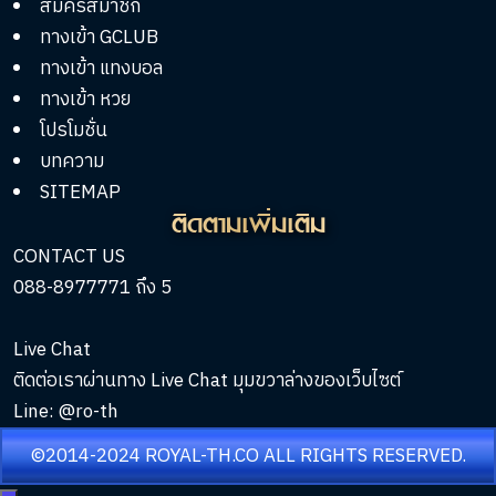
สมัครสมาชิก
ทางเข้า GCLUB
ทางเข้า แทงบอล
ทางเข้า หวย
โปรโมชั่น
บทความ
SITEMAP
ติดตามเพิ่มเติม
CONTACT US
088-8977771 ถึง 5
Live Chat
ติดต่อเราผ่านทาง Live Chat มุมขวาล่างของเว็บไซต์
Line: @ro-th
©2014-2024
ROYAL-TH.CO
ALL RIGHTS RESERVED.