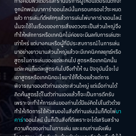
ทางคอมพิวเตอร์และร้านบริการผู้ให้อินเตอร์เน็ตก็จะ
ถูกนักพนันบาคาร่าออนไลน์นั้นครอบครองไว้ซะหมด
แล้ว การเล่นที่ดีหลักๆแล้วการเล่นไพ่บาคาร่าออนไลน์
นั้นจะใช้ในเรื่องของการเสี่ยงดวงซะเป็นส่วนใหญ่จึง
ทำให้หลักการหรือเทคนิคไม่ค่อยจะมีผลกับการเล่นซะ
เท่าไหร่ แต่บางคนหรือผู้ที่มีประสบการณ์ในการเล่น
มาอย่างยาวนานส่วนใหญ่แล้วจะมีเทคนิคกลยุทธ์หรือ
สูตรในการเล่นของแต่ละคนไป สูตรหรือเทคนิคนั้น
แต่ละคนก็แต่ละสูตรกันไปจึงทำให้ ณ ปัจจุบันนี้จะไป
เอาสูตรหรือเทคนิคอะไรมาใช้ก็ต้องแล้วแต่การ
พิจารณาของตัวท่านเองซะส่วนใหญ่ แต่เมื่อท่านได้
คิดค้นสูตรได้ในตัวท่านเองแล้วก็จะเป็นการดีครับ
เพราะจะทำให้การเล่นของท่านได้มีแง่คิดไปในตัวด้วย
ทำให้เกิดการใช้หัวสมองในสิ่งที่ท่านเล่นนั้นก็คือไพ่
บา
คาร่า
ออนไลน์ นั้นก็เป็นสิ่งที่ดีเพราะจะได้เสริมสร้าง
ความคิดของท่านในการเล่น และแถมท่านยังเพิ่ม