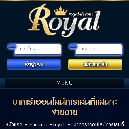
เข้าสู่ระบบ
สมัครสมาชิก
MENU
บาคาร่าออนไลน์การเล่นที่แสนจะ
ง่ายดาย
หน้าแรก
»
Baccarat
•
royal
» บาคาร่าออนไลน์การเล่นที่