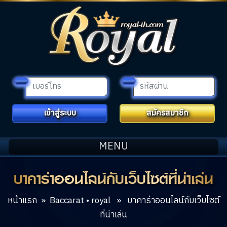
เข้าสู่ระบบ
สมัครสมาชิก
MENU
บาคาร่าออนไลน์กับเว็บไซต์ที่น่าเล่น
หน้าแรก
»
Baccarat
•
royal
» บาคาร่าออนไลน์กับเว็บไซต์
ที่น่าเล่น