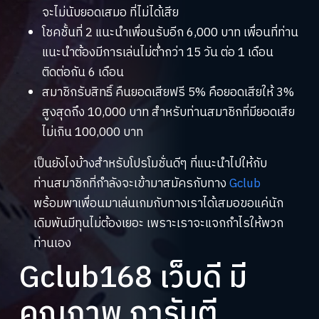
จะไม่นับยอดเสมอ ที่ไม่ได้เสีย
โชคชั้นที่ 2 แนะนำเพื่อนรับอีก 6,000 บาท เพื่อนที่ท่าน
แนะนำต้องมีการเล่นไม่ต่ำกว่า 15 วัน ต่อ 1 เดือน
ติดต่อกัน 6 เดือน
สมาชิกรับสิทธิ์ คืนยอดเสียฟรี 5% คือยอดเสียให้ 3%
สูงสุดถึง 10,000 บาท สำหรับท่านสมาชิกที่มียอดเสีย
ไม่เกิน 100,000 บาท
เป็นยังไงบ้างสำหรับโปรโมชั่นดีๆ ที่แนะนำไปให้กับ
ท่านสมาชิกที่กำลังจะเข้ามาสมัครกับทาง
Gclub
พร้อมพาเพื่อนมาเล่นเกมกับทางเราได้เสมอขอแค่นัก
เดิมพันมีทุนไม่ต้องเยอะ เพราะเราจะแจกกำไรให้พวก
ท่านเอง
Gclub168 เว็บดี มี
คุณภาพ การันตี