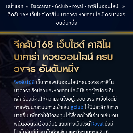
หน้าแรก
»
Baccarat
•
Gclub
•
royal
•
คาสิโนออนไลน์
»
จีคลับ168 เว็บไซต์ คาสิโน บาคาร่า หวยออนไลน์ ครบวงจร
อันดับหนึ่ง
จีคลับ168 เว็บไซต์ คาสิโน
บาคาร่า หวยออนไลน์ ครบ
วงจร อันดับหนึ่ง
จีคลับ168
เว็บการพนันออนไลน์ครบวงจร คาสิโน
บาคาร่า ยิงปลา และหวยออนไลน์ มียอดผู้สมัครเกิน
หลักร้อยมีคนให้ความสนใจอยู่ตลอด เพราะเว็บไซต์มี
การพัฒนาระบบทางเข้าเล่น
gclub
ให้มีประสิทธิภาพ
มากขึ้น เพื่อทำให้นักลงทุนได้พึ่งพอใจที่เข้ามาเล่นเกม
พนันออนไลน์ อันดับ1 แถมทางเว็บไซต์
Royal
ยังมี
โปรโมชั่นที่น่าสนใจอีกเพียบและมีระบบการเงินที่