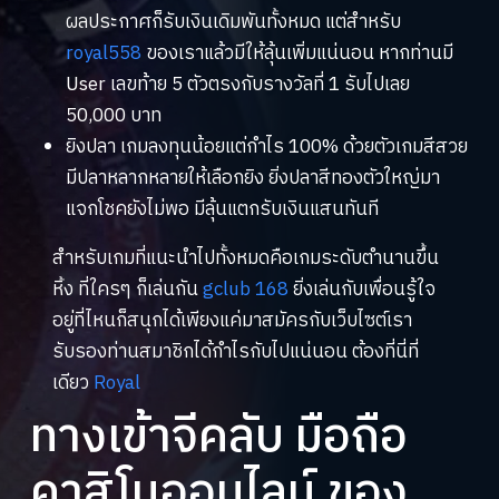
ผลประกาศก็รับเงินเดิมพันทั้งหมด แต่สำหรับ
royal558
ของเราแล้วมีให้ลุ้นเพิ่มแน่นอน หากท่านมี
User เลขท้าย 5 ตัวตรงกับรางวัลที่ 1 รับไปเลย
50,000 บาท
ยิงปลา เกมลงทุนน้อยแต่กำไร 100% ด้วยตัวเกมสีสวย
มีปลาหลากหลายให้เลือกยิง ยิ่งปลาสีทองตัวใหญ่มา
แจกโชคยังไม่พอ มีลุ้นแตกรับเงินแสนทันที
สำหรับเกมที่แนะนำไปทั้งหมดคือเกมระดับตำนานขึ้น
หิ้ง ที่ใครๆ ก็เล่นกัน
gclub 168
ยิ่งเล่นกับเพื่อนรู้ใจ
อยู่ที่ไหนก็สนุกได้เพียงแค่มาสมัครกับเว็บไซต์เรา
รับรองท่านสมาชิกได้กำไรกับไปแน่นอน ต้องที่นี่ที่
เดียว
Royal
ทางเข้าจีคลับ มือถือ
คาสิโนออนไลน์ ของ