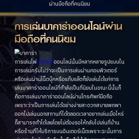
ผ่านมือถือที่คนนิยม
การเล่นบาคาร่าออนไลน์ผ่าน
มือถือที่คนนิยม
การเล่นไพ่
บาคาร่า
ออนไลน์นั้นมีหลากหลายรูปแบบใน
การเล่นครับไม่ว่าจะเป็นการเล่นผ่านคอมพิวเตอร์
หรือเล่นผ่านโน็ตบุ๊คหรือแท๊บแล๊ตก็ยังเล่นได้แค่การ
เล่นบาคาร่าออนไลน์ที่กำลังเป็นที่นิยมในขณะนี้นั้นก็
คือการเล่นบาคาร่าออนไลน์ผ่านโทรศัพท์มือถือ
เพราะว่าเป็นการเล่นได้อย่างง่ายสะดวกสบายพกพา
ออกไปเล่นนอกสถานที่ได้ตลอดเวลาอยากเล่นเมื่อไหร่
ก็สามารถทำได้เลยโดยไม่ต้องรอให้กลับไปเล่นที่บ้าน
หรือร้านที่ให้บริการบนอินเตอร์เน็ตเพราะฉะนั้นการ